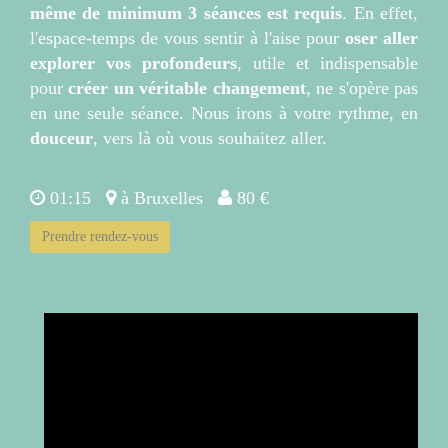
même de minimum 3 séances est requis
. En effet,
l'espace-temps de vous sentir à l'aise pour
oser aller
explorer vos profondeurs
, utile et indispensable
pour
créer un véritable changement
, ne s'opère pas
en une seule séance. Nous irons à votre rythme, en
douceur
, vers là où vous souhaitez aller.
01:15
à Bruxelles
80 €
Prendre rendez-vous